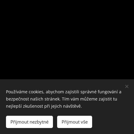
Používáme cookies, abychom zajistili správné fungování a
bezpečnost našich stránek. Tím vám můžeme zajistit tu
nejlepší zkušenost při jejich návštěvě.
e-mail:bigmamacarp@post.cz
Přijmout nezbytné
Přijmout vše
Vytvořeno službou
Webnode
Cookies