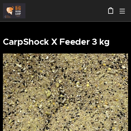
CarpShock X Feeder 3 kg