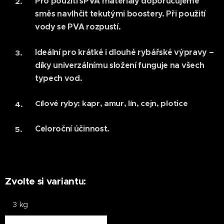
Pro
použití s
PVA materiály
doporučujeme
směs navlhčit tekutými boostery. Při použití
vody se PVA rozpustí.
Ideální pro
krátké i dlouhé rybářské výpravy
–
díky univerzálnímu složení funguje na všech
typech vod.
Cílové ryby:
kapr, amur, lín, cejn, plotice
C
eloroční účinnost
.
Zvolte si variantu:
3 kg