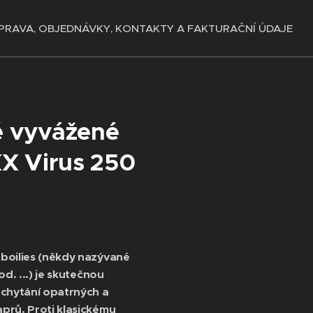
PRAVA, OBJEDNÁVKY, KONTAKTY A FAKTURAČNÍ ÚDAJE
ě vyvážené
XX Virus 250
boilies (někdy nazývané
d. ...)
je skutečnou
 chytání opatrných a
prů. Proti klasickému