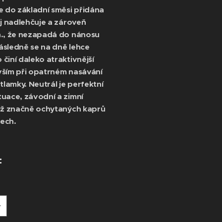
e do základní směsi přidána
ej nadlehčuje a zároveň
n., že nezapadá do nánosu
ásledně se na dně lehce
činí daleko atraktivnější
vším při opatrném nasávání
tlamky. Neutrál je perfektní
tuace, závodní a zimní
již značně ochytaných kaprů
ech.
: