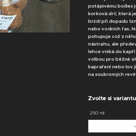
potápivému boilies j
korková drť, která j
brzdí při dopadu tz
nebo vodních řas. N
pohupuje což z něho 
nástrahu, ale přede
lehce vniká do kapří 
volbou pro běžné si
kapraření nebo lov 
na soukromých revír
Zvolte si variantu
250 ml