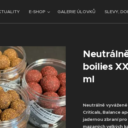
KTUALITY
E-SHOP
GALERIE ÚLOVKŮ
SLEVY, DO
Neutráln
boilies X
ml
Neutrálně vyvážené 
Criticals, Balance
apo
jadernou zbraní pro
mazaných velkých ka